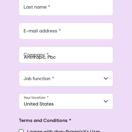
Last name
E-mail address
Company
Anthropic, PBC
548 Market St Pmb 90375, San Francisco, California, US
Job function
Your location
United States
Terms and Conditions
I agree with dsm-firmenich's User