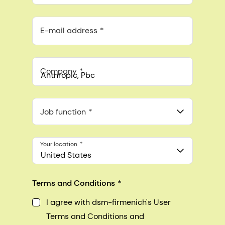
E-mail address
Company
Anthropic, PBC
548 Market St Pmb 90375, San Francisco, California, US
Job function
Your location
United States
Terms and Conditions
I agree with dsm-firmenich's User
Terms and Conditions and