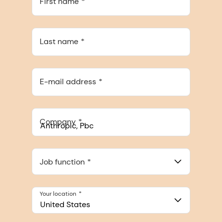
First name
Last name
E-mail address
Company
Anthropic, PBC
548 Market St Pmb 90375, San Francisco, California, US
Job function
Your location
United States