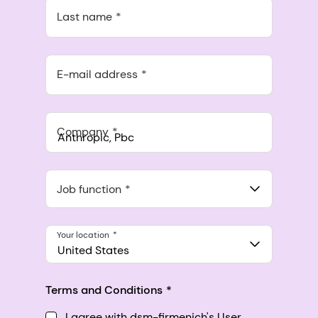
Last name
E-mail address
Company
Anthropic, PBC
548 Market St Pmb 90375, San Francisco, California, US
Job function
Your location
United States
Terms and Conditions
I agree with dsm-firmenich's User