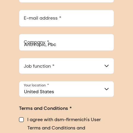
E-mail address
Company
Anthropic, PBC
548 Market St Pmb 90375, San Francisco, California, US
Job function
Your location
United States
Terms and Conditions
I agree with dsm-firmenich's User
Terms and Conditions and