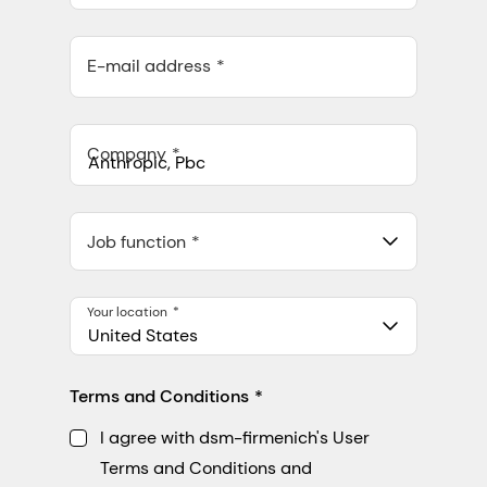
E-mail address
Company
Anthropic, PBC
548 Market St Pmb 90375, San Francisco, California, US
Job function
Your location
United States
Terms and Conditions
I agree with dsm-firmenich's User
Terms and Conditions and