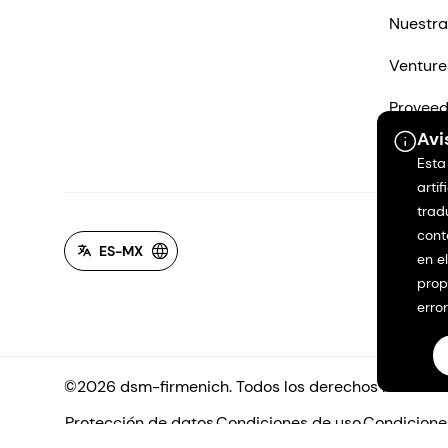
Nuestra
Venture
Proveed
Avi
Contác
Esta
artif
trad
cont
ES-MX
en e
prop
erro
©2026 dsm-firmenich. Todos los derechos reservad
Protección de datos
Condiciones de uso
Condicione