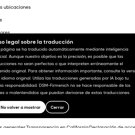
s ubicaciones
s
ores
so legal sobre la traducción
tenos
 página se ha traducido automáticamente mediante inteligencia
icial. Aunque nuestro objetivo es la precisión, es posible que las
ucciones no sean perfectas o que interpreten erróneamente el
enido original. Para obtener información importante, consulte la vers
l idioma original. Utiliza las traducciones generadas por IA bajo tu
ia responsabilidad. DSM-Firmenich no se hace responsable de los
res o malentendidos que puedan derivarse de estas traducciones.
No volver a mostrar
Cerrar
os.
s generales
Transparencia en California
Declaración de acce