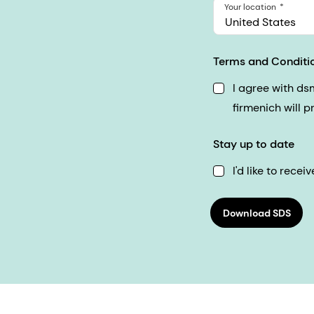
Your location
United States
Terms and Conditi
I agree with d
firmenich will 
Stay up to date
I'd like to rec
Download SDS