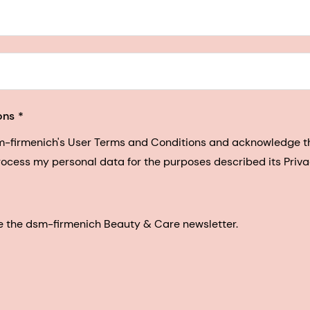
5, San Francisco, California, US
ons
sm-firmenich's User Terms and Conditions and acknowledge 
process my personal data for the purposes described its Priva
eive the dsm-firmenich Beauty & Care newsletter.