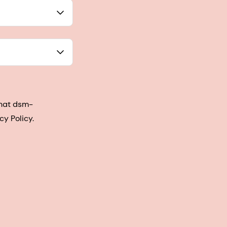
that dsm-
cy Policy.