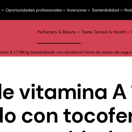
a
Oportunidades profesionales
Inversores
Sostenibilidad
Not
Perfumery & Beauty
Taste, Texture & Health
mina A 1,7 MIU/g (estabilizado con tocoferol) Ficha de datos de segu
e vitamina A 
do con tocofe