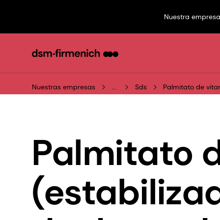
Nuestra empres
Nuestras empresas
...
Sds
Palmitato de vita
Palmitato d
(estabiliza