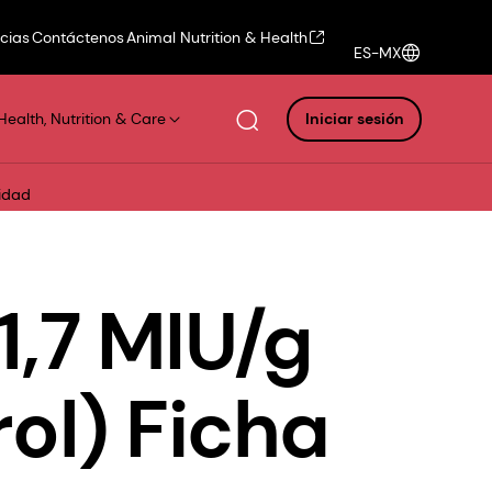
icias
Contáctenos
Animal Nutrition & Health
ES-MX
Health, Nutrition & Care
Iniciar sesión
ridad
1,7 MIU/g
rol) Ficha