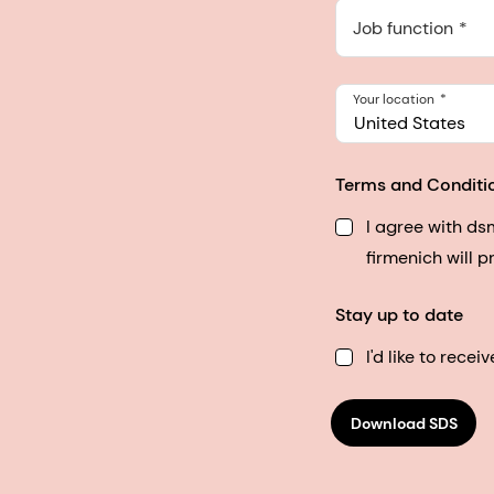
548 Market St Pmb 9037
Job function
Your location
United States
Terms and Conditi
I agree with d
firmenich will 
Stay up to date
I'd like to rec
Download SDS