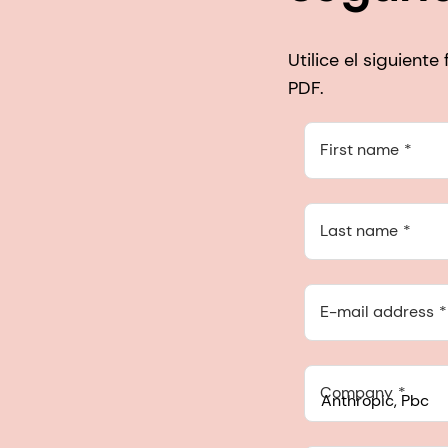
Utilice el siguient
PDF.
First name
Last name
E-mail address
Company
Anthropic, PBC