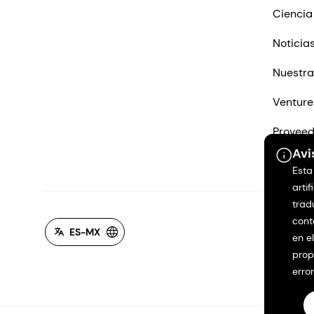
Ciencia
Noticia
Nuestra
Venture
Proveed
Avi
Contác
Esta
artif
trad
cont
ES-MX
en e
prop
erro