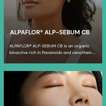
ALPAFLOR® ALP-SEBUM CB
ALPAFLOR® ALP-SEBUM CB is an organic
bioactive rich in flavanoids and oenothein B
- key compounds that show sebum-
regulating and anti-inflammatory activities.
It is COSMOS and NATRUE organic certified
and Fair for Life fair trade certified.