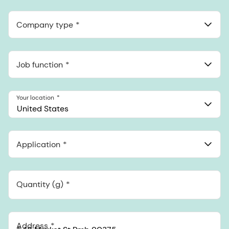
Anthropic, PBC
548 Market St Pmb 90375, San Francisco, California, US
Company type
Job function
Your location
United States
Application
Quantity (g)
Address