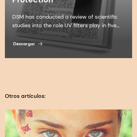
65(1):5-10.
DSM has conducted a review of scientific
8. DSM. Encuesta de consumidores 2021.
studies into the role UV filters play in five
areas...
9.
Mahmoud BH et al.
Impacto de los rayos
Descargar
UVA de longitud de onda larga y de la luz visible
en la piel melanocompetente. J Invest Dermatol.
2010; 30(8):2092-2097.
10.
Mendrok-Edinger et al.
En el azul. 2018;
Cosmetics & Toiletries, 133(1), 13-29.
Otros artículos:
11.
Campiche et al.
Efectos pigmentarios de la
irradiación de luz azul sobre la piel y cómo
protegerse de ellos. Int J Cosmet Sci. 2020; Jun;
42(4):399-406.