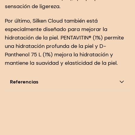
sensación de ligereza.
Por último, Silken Cloud también está
especialmente diseñado para mejorar la
hidratación de la piel. PENTAVITIN® (1%) permite
una hidratación profunda de la piel y D-
Panthenol 75 L (1%) mejora la hidratación y
mantiene la suavidad y elasticidad de la piel.
Referencias
1. DSM. Encuesta sobre el sol 2018.
2. The Benchmarking Company Beauty By The
Number, Here Comes the Sun Survey 2021.
3.
Mintel.
Actitudes hacia los productos