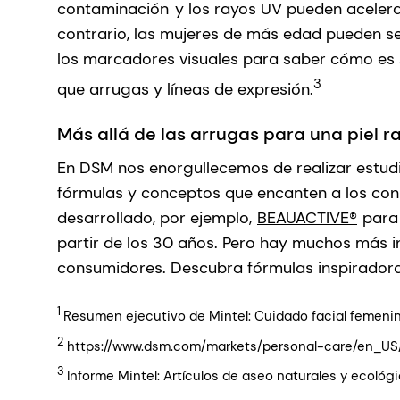
contaminación
y los rayos UV pueden aceler
contrario, las mujeres de más edad pueden ser
los marcadores visuales para saber cómo es s
3
que arrugas y líneas de expresión.
Más allá de las arrugas para una piel r
En DSM nos enorgullecemos de realizar estud
fórmulas y conceptos que encanten a los con
desarrollado, por ejemplo,
BEAUACTIVE®
para 
partir de los 30 años. Pero hay muchos más i
consumidores. Descubra fórmulas inspiradora
1
Resumen ejecutivo de Mintel: Cuidado facial femenino
2
https://www.dsm.com/markets/personal-care/en_US
3
Informe Mintel: Artículos de aseo naturales y ecológ