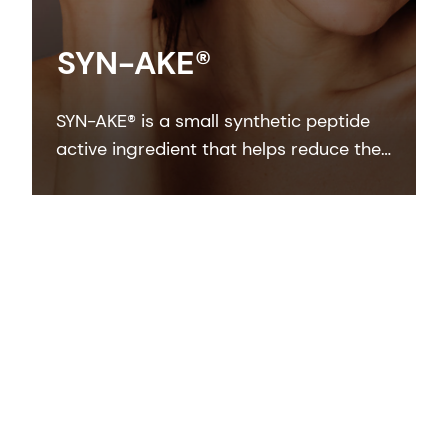
SYN-AKE®
SYN-AKE® is a small synthetic peptide
active ingredient that helps reduce the
appearance of wrinkles and laughter
lines. It’s fast acting, long lasting and
fully reversible.