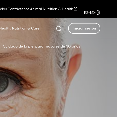
icias
Contáctenos
Animal Nutrition & Health
ES-MX
Health, Nutrition & Care
Iniciar sesión
Cuidado de la piel para mayores de 30 años