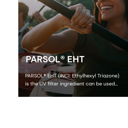
PARSOL® EHT
PARSOL® EHT (INCI: Ethylhexyl Triazone)
is the UV filter ingredient can be used
to achieve a high SPF at low
concentrations, so it has an attractive
eco-profile that makes it ideal for
developing high Eco-class sun care
formulations.