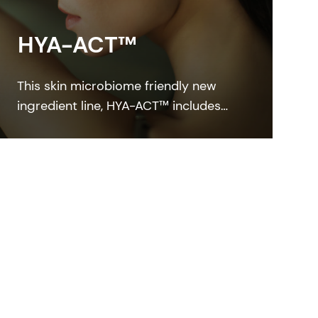
HYA-ACT™
This skin microbiome friendly new
ingredient line, HYA-ACT™ includes
highly efficient hyaluronic acid grades
featuring different molecular weights
that deliver the efficacy and beauty
benefits customers want.