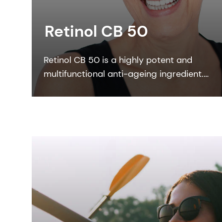
Retinol CB 50
Retinol CB 50 is a highly potent and
multifunctional anti-ageing ingredient.
Retinol CB 50 works across all major
skin needs including anti-ageing,
epidermal and skin tone.