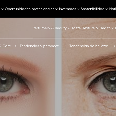
a
Oportunidades profesionales
Inversores
Sostenibilidad
Not
Perfumery & Beauty
Taste, Texture & Health
& Care
Tendencias y perspectivas
Tendencias de belleza: Archivo