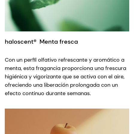
h
haloscent® Menta fresca
L
Con un perfil olfativo refrescante y aromático a
u
menta, esta fragancia proporciona una frescura
m
higiénica y vigorizante que se activa con el aire,
f
ofreciendo una liberación prolongada con un
c
efecto continuo durante semanas.