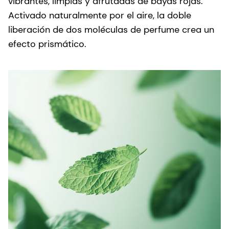
vibrantes, limpias y afrutadas de bayas rojas.
po
Activado naturalmente por el aire, la doble
a
liberación de dos moléculas de perfume crea un
e
efecto prismático.