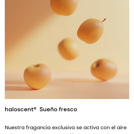
h
haloscent® Sueño fresco
N
Nuestra fragancia exclusiva se activa con el aire
v