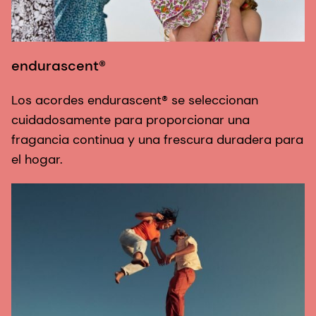
endurascent®
Los acordes endurascent® se seleccionan
cuidadosamente para proporcionar una
fragancia continua y una frescura duradera para
el hogar.