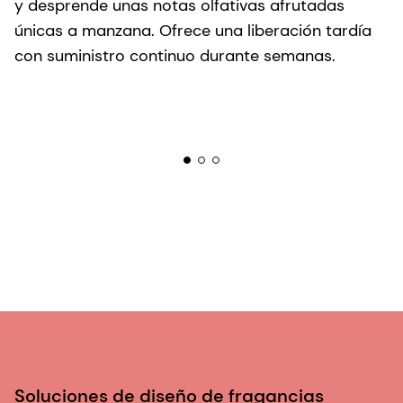
y desprende unas notas olfativas afrutadas
d
únicas a manzana. Ofrece una liberación tardía
A
con suministro continuo durante semanas.
c
Soluciones de diseño de fragancias