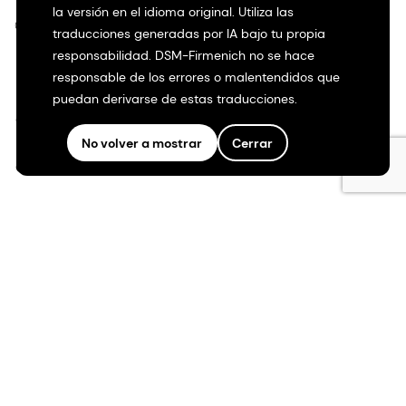
la versión en el idioma original. Utiliza las
©2026 dsm-firmenich. Todos los derechos reservados.
traducciones generadas por IA bajo tu propia
responsabilidad. DSM-Firmenich no se hace
Protección de datos
responsable de los errores o malentendidos que
puedan derivarse de estas traducciones.
Condiciones de uso
No volver a mostrar
Cerrar
Condiciones generales
Transparencia en California
Declaración de accesibilidad
Información jurídica
Mapa del sitio