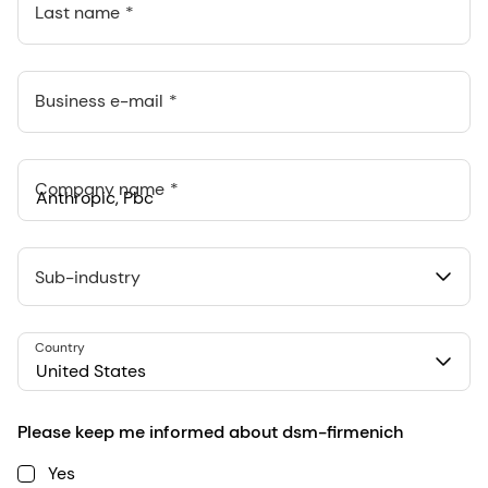
Last name
Business e-mail
Company name
Anthropic, PBC
548 Market St Pmb 90375, San Francisco, California, US
Sub-industry
Country
United States
Please keep me informed about dsm-firmenich
Yes