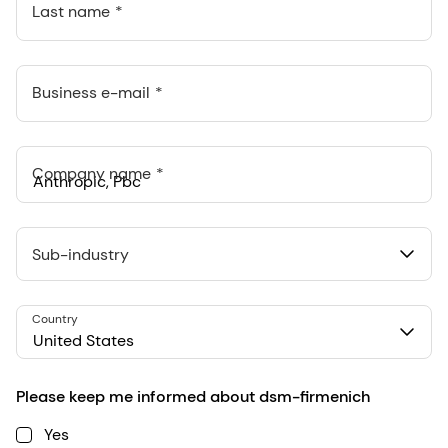
Last name
Business e-mail
Company name
Anthropic, PBC
548 Market St Pmb 90375, San Francisco, California, US
Sub-industry
Country
United States
Please keep me informed about dsm-firmenich
Yes