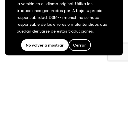
la versión en el idioma original. Utiliza las
©2026 dsm-firmenich. Todos los derechos reservados.
traducciones generadas por IA bajo tu propia
responsabilidad. DSM-Firmenich no se hace
Protección de datos
responsable de los errores o malentendidos que
puedan derivarse de estas traducciones.
Condiciones de uso
No volver a mostrar
Cerrar
Condiciones generales
Transparencia en California
Declaración de accesibilidad
Información jurídica
Mapa del sitio