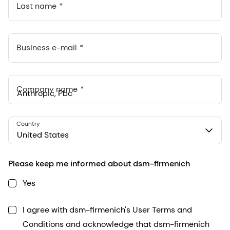
Last name
Business e-mail
Company name
Anthropic, PBC
Country
548 Market St Pmb 90375, San Francisco, California, US
United States
Please keep me informed about dsm-firmenich
Yes
I agree with dsm-firmenich's User Terms and
Conditions and acknowledge that dsm-firmenich