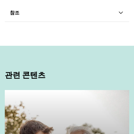
참조
1. https://www.dongascience.com/news.php?
idx=5363
2.
https://www.donga.com/news/Health/article/all/202
3. https://e-jnh.org/pdf/10.4163/jnh.2022.55.5.523
관련 콘텐츠
4.
https://scienceon.kisti.re.kr/srch/selectPORSrchArtic
cn=DIKO0015902730