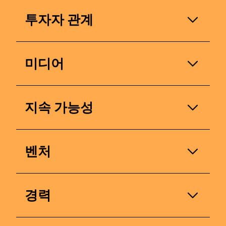
투자자 관계
투자자 또는 이해관계자? 우리의 재무 성과,
미디어
전략적 이니셔티브 및 향후 전망에 대한 문
의를 위해 연락해 주십시오.
언론인 또는 미디어 대표? 우리의 미디어 관
지속 가능성
계 팀에 문의하십시오.
이름
우리의 지속 가능성 관행에 대한 질문이 있
이름
벤처
성
나요? 여기에서 연락하세요.
성
dsm-firmenich Ventures는 우리의 기업 벤
이름
당신의 위치
경력
United States
처 캐피탈(CVC) 부문입니다.
귀하의 위치
우리는 영양, 건강 및 미용에서 변화를 이끄
성
회사
United States