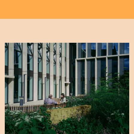
dsm-firmenich에 가입하는 데 관심이 있으
는 혁신적인 스타트업에 자금, 코칭 및 지원
신가요?
을 제공합니다. 자세한 정보는 여기에서 확
Anthropic, PBC
당신의 위치
회사
인할 수 있습니다:
dsm-
우리의
경력 페이지
를 확인하여 더 많은 정
United States
548 Market St Pmb 90375, San Francisco, California, US
이메일
firmenich.com/ventures
보를 얻고, 공개된 직무에 지원하거나 우리의
Anthropic, PBC
인재 커뮤니티에 가입하세요.
당신이 가능한 한계를 확장하기 위해 노력하
548 Market St Pmb 90375, San Francisco, California, US
이메일
회사
귀하의 메시지
는 기업가, 과학자 또는 투자자라면 아래의
연락 양식을 통해 문의해 주세요.
Anthropic, PBC
이미 지원하셨나요?
당신의 메시지
548 Market St Pmb 90375, San Francisco, California, US
이메일
이름
귀하의 프로필이 다음 단계에 선택될 경우,
우리의 한 채용담당자가 직접 연락드릴 것입
메시지 입력
니다. 행운을 빕니다!
성
이메일 주소