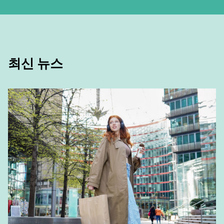
From plant-based nutrition
to drinkable meals
자세히 알아보기