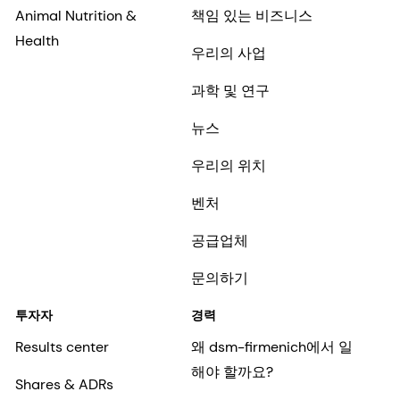
공급업체
문의하기
투자자
경력
Results center
왜 dsm-firmenich에서 일
해야 할까요?
Shares & ADRs
dsm-firmenich의 일자리
과거 정보
dsm-firmenich 이야기
Debt & credit ratings
포용과 소속감
초기 경력
KO-KR