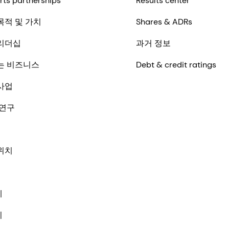
rts partnerships
Results center
목적 및 가치
Shares & ADRs
리더십
과거 정보
는 비즈니스
Debt & credit ratings
사업
 연구
위치
체
기