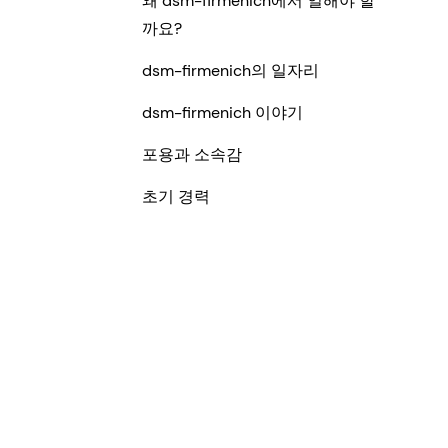
왜 dsm-firmenich에서 일해야 할
까요?
dsm-firmenich의 일자리
dsm-firmenich 이야기
포용과 소속감
초기 경력