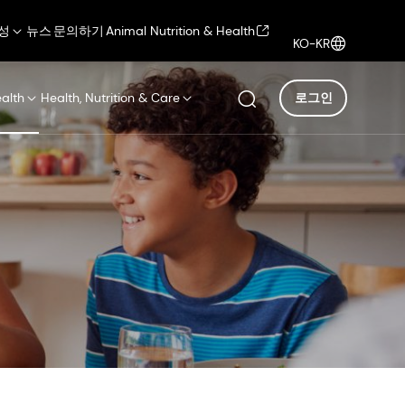
성
뉴스
문의하기
Animal Nutrition & Health
KO-KR
ealth
Health, Nutrition & Care
로그인