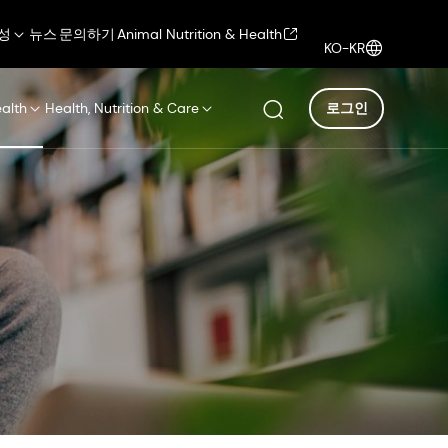
성
뉴스
문의하기
Animal Nutrition & Health
KO-KR
ealth
Health, Nutrition & Care
로그인