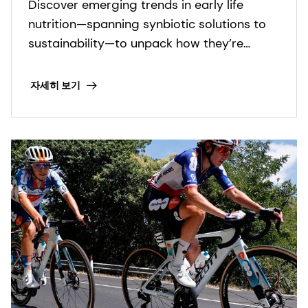
Discover emerging trends in early life
nutrition
nutrition—spanning synbiotic solutions to
sustainability—to unpack how they’re
shaping a more holistic approach to infant
health.
자세히 보기