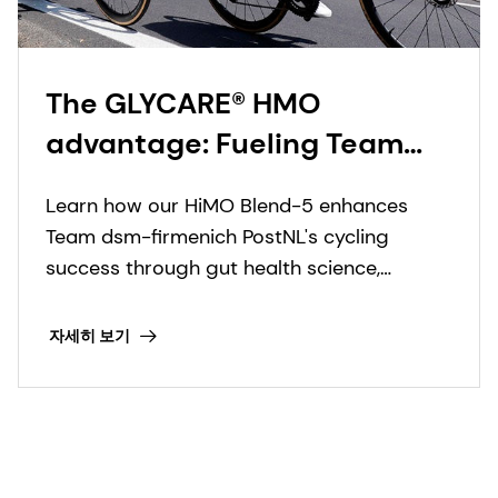
The GLYCARE® HMO
advantage: Fueling Team
dsm-firmenich PostNL’s rise
Learn how our HiMO Blend-5 enhances
in professional cycling
Team dsm-firmenich PostNL's cycling
success through gut health science,
boosting endurance and resilience in UCI
World Tour races.
자세히 보기