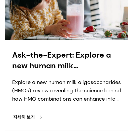
Ask-the-Expert: Explore a
new human milk
oligosaccharide (HMO)
Explore a new human milk oligosaccharides
review revealing how HMO
(HMOs) review revealing the science behind
combinations can support
how HMO combinations can enhance infant
infant health
nutrition solutions.
자세히 보기