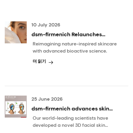
10 July 2026
dsm-firmenich Relaunches
ALPAFLOR® Alpine Survival
Reimagining nature-inspired skincare
Intelligence for Modern Skin
with advanced bioactive science.
더 읽기
25 June 2026
dsm-firmenich advances skin
microbiome science with
Our world-leading scientists have
landmark publication on
developed a novel 3D facial skin
leading-edge beauty science.
microbiome mapping technology,