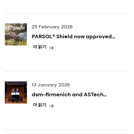
25 February 2026
PARSOL® Shield now approved
for all sunscreen products by
더 읽기
Health Canada, a new era of sun
protection
13 January 2026
dsm-firmenich and ASTech
Complete UV Filter Business
더 읽기
Cooperation MOU and
Investment Closing,
Accelerating Global Market
Expansion