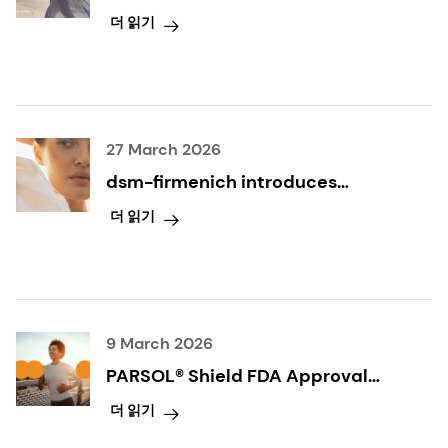
Dream-led Science at in-
더 읽기
cosmetics Global 2026
27 March 2026
dsm-firmenich introduces
ALPAFLOR® NEUROSOOTH:
더 읽기
climate-adaptive
neurocosmetic science for
holistic skin well-being
9 March 2026
PARSOL® Shield FDA Approval
Coming Soon: Ushering in a New
더 읽기
Era of Sun care Innovation in the
U.S.