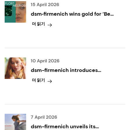
15 April 2026
dsm‑firmenich wins gold for ‘Best
Green Ingredient’ Award at
더 읽기
in‑cosmetics Global 2026 for
ALPAFLOR® NEUROSOOTH
10 April 2026
dsm-firmenich introduces
EXOVIVE™ LIFT: The next
더 읽기
generation science-backed
exosomes, and the first in a
breakthrough range of products
7 April 2026
dsm-firmenich unveils its