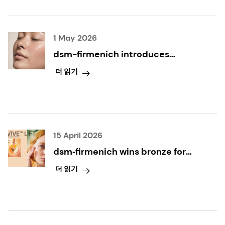
1 May 2026
dsm-firmenich introduces
GLYCARE® SK range: HMO
더 읽기
biotechnology for skin
regeneration and resilience
15 April 2026
dsm‑firmenich wins bronze for
‘Best Active Ingredient’ Award at
더 읽기
in‑cosmetics Global 2026 for
EXOVIVE™ LIFT