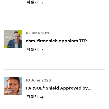
더 읽기
which unlocks new avenues for
scientific discoveries and the co-
creation of next-generation cosmetic
innovations.
16 June 2026
dsm-firmenich appoints TER
Chemicals as exclusive
더 읽기
distributor for Beauty & Care in
Germany and the Netherlands
10 June 2026
PARSOL® Shield Approved by
FDA, dsm-firmenich Setting a
더 읽기
New Era for U.S. Sun Protection