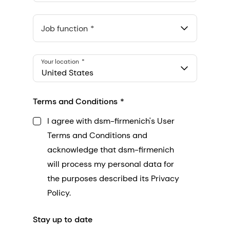
Anthropic, PBC
548 Market St Pmb 90375, San Francisco, California, US
Job function
Your location
United States
Terms and Conditions
I agree with dsm-firmenich's User
Terms and Conditions and
acknowledge that dsm-firmenich
will process my personal data for
the purposes described its Privacy
Policy.
Stay up to date