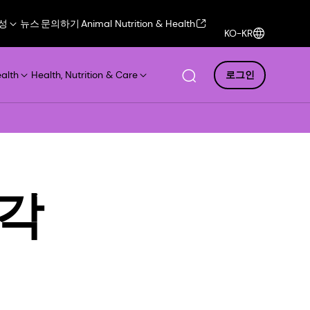
성
뉴스
문의하기
Animal Nutrition & Health
KO-KR
ealth
Health, Nutrition & Care
로그인
시각