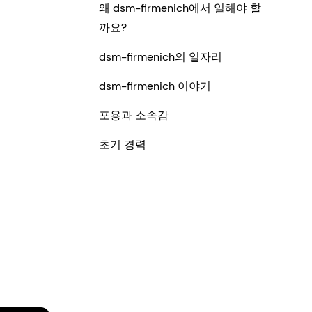
왜 dsm-firmenich에서 일해야 할
까요?
dsm-firmenich의 일자리
dsm-firmenich 이야기
포용과 소속감
초기 경력