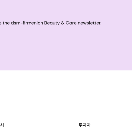
eive the dsm-firmenich Beauty & Care newsletter.
회사
투자자