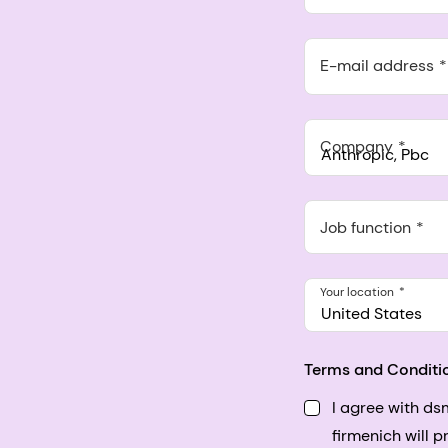
E-mail address
Company
Anthropic, PBC
548 Market St Pmb 9037
Job function
Your location
United States
Terms and Conditi
I agree with d
firmenich will 