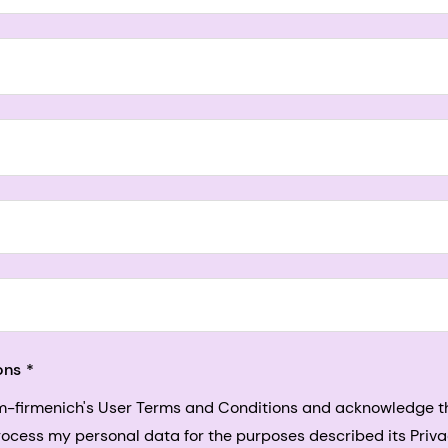
5, San Francisco, California, US
ons
sm-firmenich's User Terms and Conditions and acknowledge 
process my personal data for the purposes described its Priva