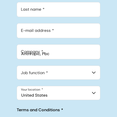
Last name
E-mail address
Company
Anthropic, PBC
548 Market St Pmb 90375, San Francisco, California, US
Job function
Your location
United States
Terms and Conditions