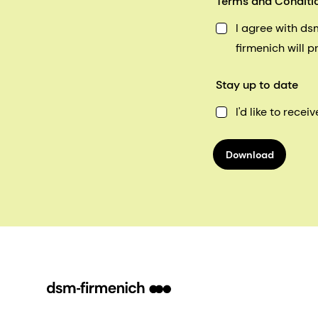
Terms and Conditi
I agree with d
firmenich will 
Stay up to date
I'd like to rec
Download