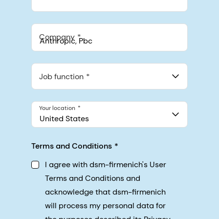
Company
Anthropic, PBC
548 Market St Pmb 90375, San Francisco, California, US
Job function
Your location
United States
Terms and Conditions
I agree with dsm-firmenich's User
Terms and Conditions and
acknowledge that dsm-firmenich
will process my personal data for