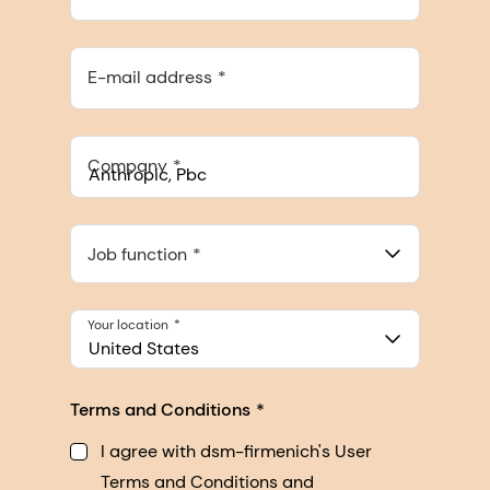
E-mail address
Company
Anthropic, PBC
548 Market St Pmb 90375, San Francisco, California, US
Job function
Your location
United States
Terms and Conditions
I agree with dsm-firmenich's User
Terms and Conditions and