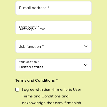
E-mail address
Company
Anthropic, PBC
548 Market St Pmb 90375, San Francisco, California, US
Job function
Your location
United States
Terms and Conditions
I agree with dsm-firmenich's User
Terms and Conditions and
acknowledge that dsm-firmenich