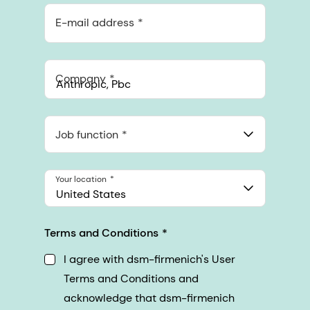
E-mail address
Company
Anthropic, PBC
548 Market St Pmb 90375, San Francisco, California, US
Job function
Your location
United States
Terms and Conditions
I agree with dsm-firmenich's User
Terms and Conditions and
acknowledge that dsm-firmenich