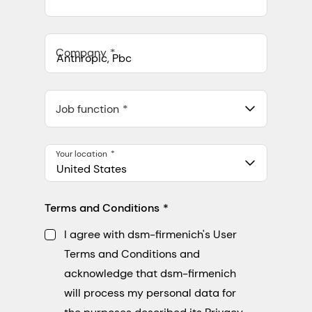
Company
Anthropic, PBC
548 Market St Pmb 90375, San Francisco, California, US
Job function
Your location
United States
Terms and Conditions
I agree with dsm-firmenich's User
Terms and Conditions and
acknowledge that dsm-firmenich
will process my personal data for