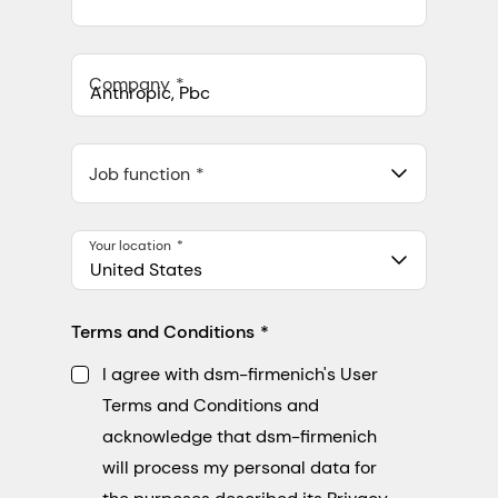
Company
Anthropic, PBC
548 Market St Pmb 90375, San Francisco, California, US
Job function
Your location
United States
Terms and Conditions
I agree with dsm-firmenich's User
Terms and Conditions and
acknowledge that dsm-firmenich
will process my personal data for