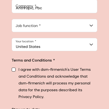
Company
Anthropic, PBC
548 Market St Pmb 90375, San Francisco, California, US
Job function
Your location
United States
Terms and Conditions
I agree with dsm-firmenich's User Terms
and Conditions and acknowledge that
dsm-firmenich will process my personal
data for the purposes described its
Privacy Policy.