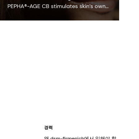
PEPHA®-AGE CB stimulates skin’s own
defense against the negative impact
of blue light protecting the skin barrier
and boost the collagen synthesis.
경력
왜 dsm-firmenich에서 일해야 할