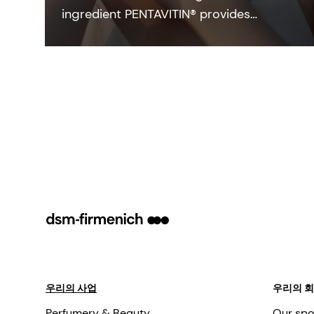
ingredient PENTAVITIN® provides
powerful hydration to all facial areas,
visualized by new facial skin hydration
color mapping technology.
우리의 사업
우리의 
Perfumery & Beauty
Our spo