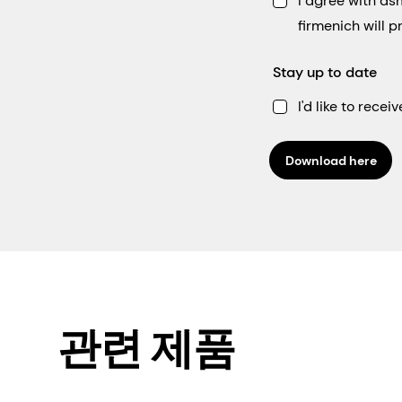
I agree with d
firmenich will 
Stay up to date
I'd like to rec
Download here
관련 제품