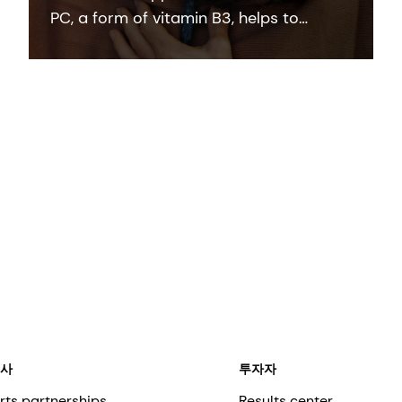
PC, a form of vitamin B3, helps to
rebalance skin pigmentation, refines
pores and improves skin elasticity. It
helps to protect from UV and blue light
damage.
회사
투자자
rts partnerships
Results center