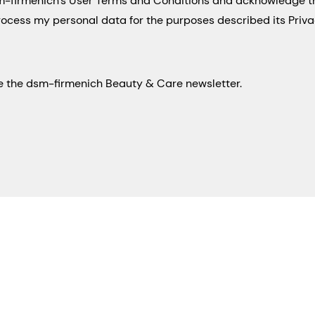
sm-firmenich's User Terms and Conditions and acknowledge 
process my personal data for the purposes described its Priva
eive the dsm-firmenich Beauty & Care newsletter.