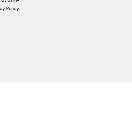
that dsm-
cy Policy.