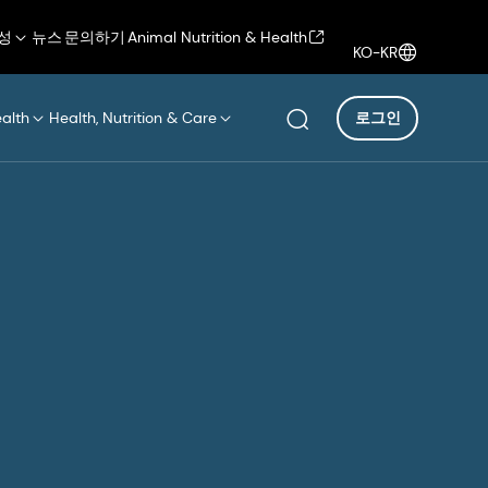
성
뉴스
문의하기
Animal Nutrition & Health
KO-KR
ealth
Health, Nutrition & Care
로그인