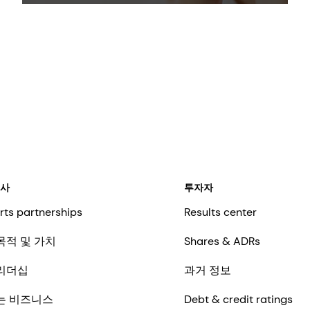
a lightweight feel especially in sun care
formulations.
회사
투자자
rts partnerships
Results center
목적 및 가치
Shares & ADRs
리더십
과거 정보
는 비즈니스
Debt & credit ratings