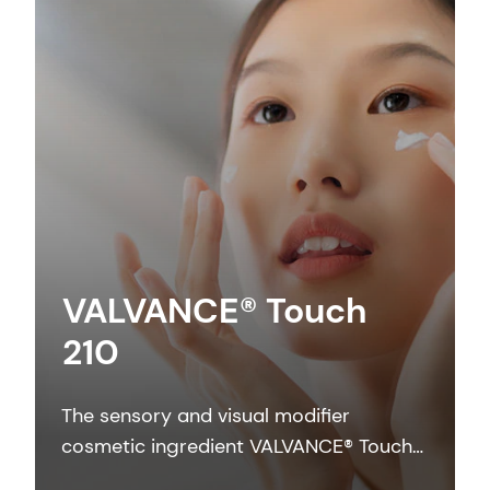
VALVANCE® Touch
210
The sensory and visual modifier
cosmetic ingredient VALVANCE® Touch
210 provides anti-shine, silky touch and