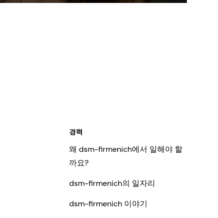
sensitive skin and is known for its
humectant properties in hair care.
경력
왜 dsm-firmenich에서 일해야 할
까요?
dsm-firmenich의 일자리
dsm-firmenich 이야기