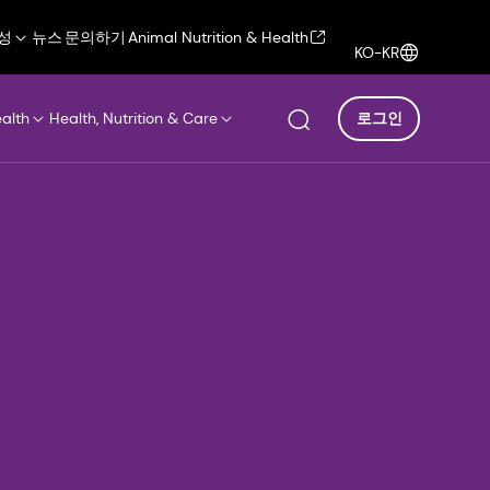
성
뉴스
문의하기
Animal Nutrition & Health
KO-KR
ealth
Health, Nutrition & Care
로그인