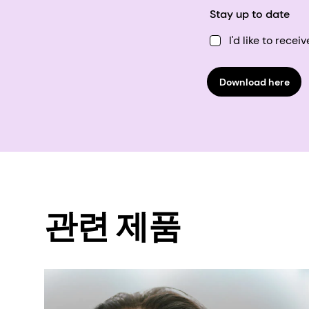
Stay up to date
I'd like to rec
Download here
관련 제품