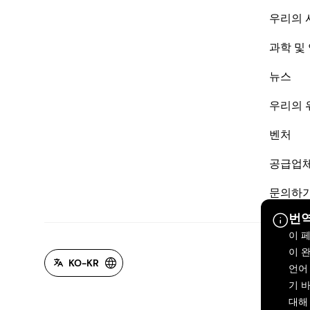
우리의 
과학 및
뉴스
우리의 
벤처
공급업
문의하
번역
이 
이 
KO-KR
언어
기 바
대해