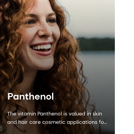
Panthenol
The vitamin Panthenol is valued in skin
and hair care cosmetic applications for
its moisturizing properties. It soothes