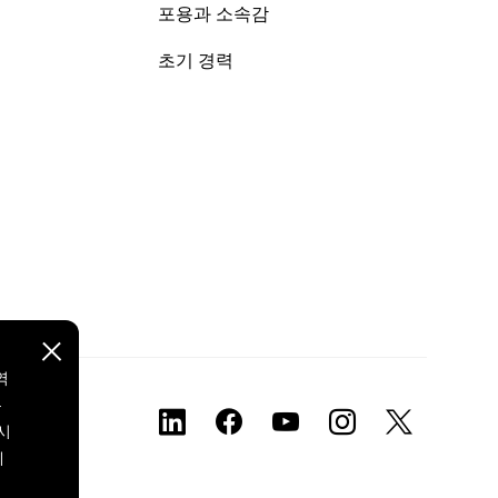
포용과 소속감
초기 경력
역
본
시
에