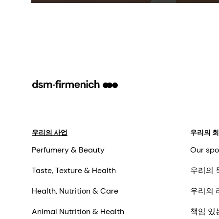
show sebum-regulating and anti-
inflammatory activities. It is COSMOS
and NATRUE organic certified and Fair
for Life fair trade certified.
우리의 사업
우리의 
Perfumery & Beauty
Our spo
Taste, Texture & Health
우리의 
Health, Nutrition & Care
우리의 
Animal Nutrition & Health
책임 있