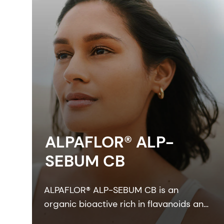
ALPAFLOR® ALP-
SEBUM CB
ALPAFLOR® ALP-SEBUM CB is an
organic bioactive rich in flavanoids and
oenothein B - key compounds that