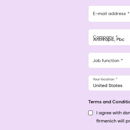
E-mail address
Company
Anthropic, PBC
548 Market St Pmb 9037
Job function
Your location
United States
Terms and Conditi
I agree with d
firmenich will 