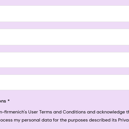
5, San Francisco, California, US
ons
sm-firmenich's User Terms and Conditions and acknowledge 
process my personal data for the purposes described its Priva