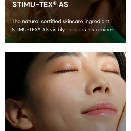
STIMU-TEX® AS
The natural certified skincare ingredient
STIMU-TEX® AS visibly reduces histamine-
related symptoms like irritation and itching
for a truly soothed and flawless looking
skin.