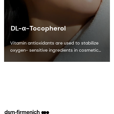
DL-α-Tocopherol
Vitamin antioxidants are used to stabilize
oxygen- sensitive ingredients in cosmetic
formulations. DL-α-Tocopherol protects
formulation against oxidation.