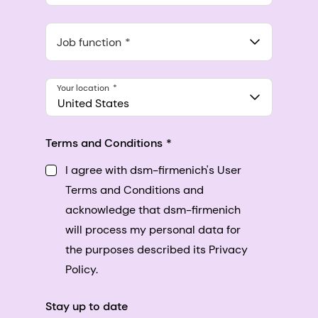
Anthropic, PBC
548 Market St Pmb 90375, San Francisco, California, US
Job function
Your location
United States
Terms and Conditions
I agree with dsm-firmenich's User
Terms and Conditions and
acknowledge that dsm-firmenich
will process my personal data for
the purposes described its Privacy
Policy.
Stay up to date