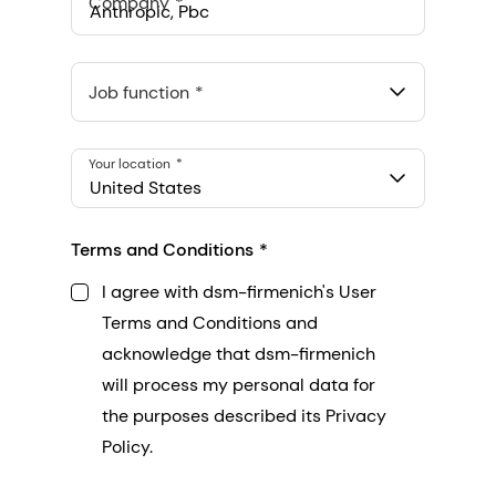
Company
Anthropic, PBC
548 Market St Pmb 90375, San Francisco, California, US
Job function
Your location
United States
Terms and Conditions
I agree with dsm-firmenich's User
Terms and Conditions and
acknowledge that dsm-firmenich
will process my personal data for
the purposes described its Privacy
Policy.