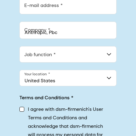
E-mail address
Company
Anthropic, PBC
548 Market St Pmb 90375, San Francisco, California, US
Job function
Your location
United States
Terms and Conditions
I agree with dsm-firmenich's User
Terms and Conditions and
acknowledge that dsm-firmenich
will process my personal data for