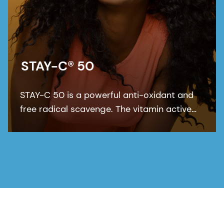
STAY-C® 50
STAY-C 50 is a powerful anti-oxidant and
free radical scavenge. The vitamin active
works for a better-looking skin tone and
reduces the appearance of skin blemishes
and acne.