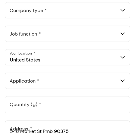
Anthropic, PBC
548 Market St Pmb 90375, San Francisco, California, US
Company type
Job function
Your location
United States
Application
Quantity (g)
Address