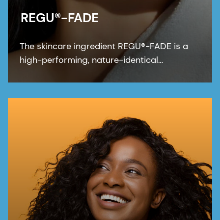
REGU®-FADE
The skincare ingredient REGU®-FADE is a
high-performing, nature-identical
resveratrol that visibly brightens skin within
two weeks.