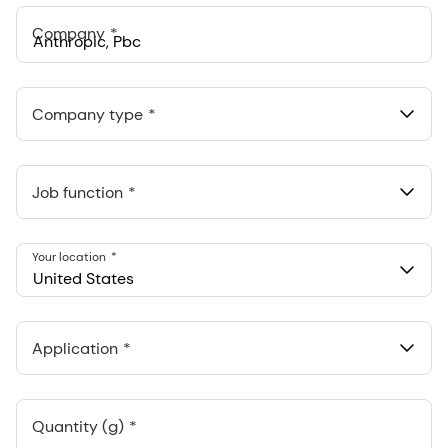
+1
Company
Anthropic, PBC
548 Market St Pmb 90375, San Francisco, California, US
Company type
Job function
Your location
United States
Application
Quantity (g)