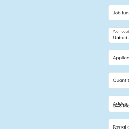
Job fun
Your loca
United 
Applica
Quantit
Addres
Postal 