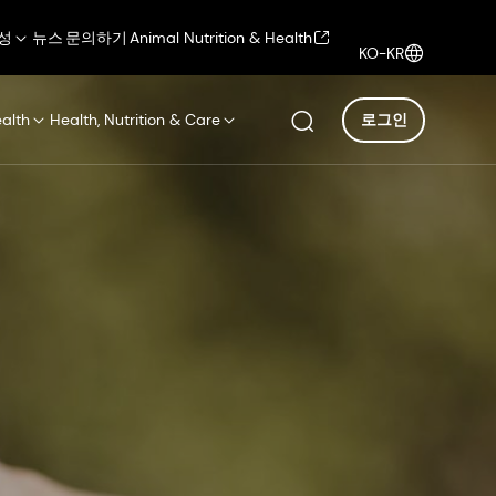
성
뉴스
문의하기
Animal Nutrition & Health
KO-KR
ealth
Health, Nutrition & Care
로그인