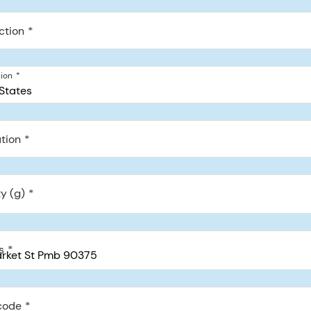
ction
tion
States
tion
y (g)
s
code