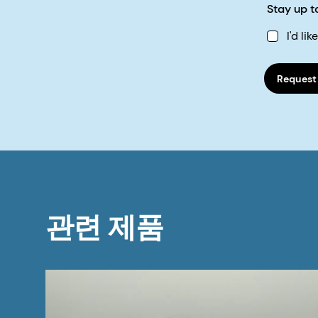
Stay up t
I'd li
Request
관련 제품