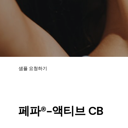
샘플 요청하기
페파®-액티브 CB