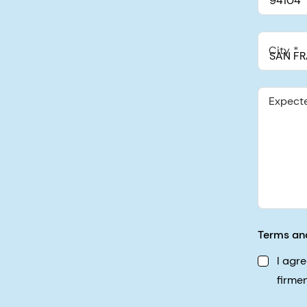
City
Expect
Terms an
I agr
firme