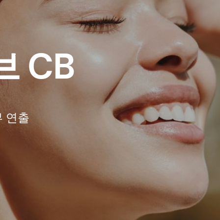
 CB
부 연출