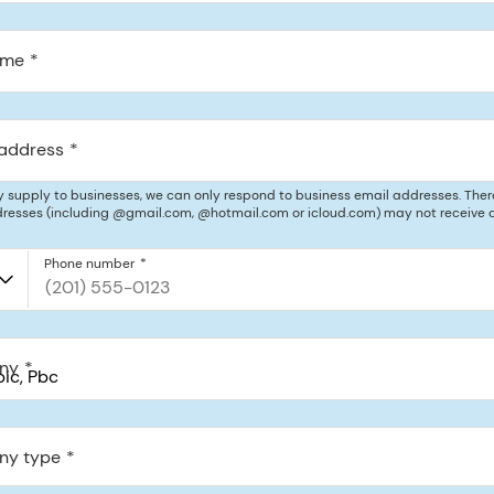
ame
 address
y supply to businesses, we can only respond to business email addresses. Ther
resses (including @gmail.com, @hotmail.com or icloud.com) may not receive a
Phone number
ny
c, PBC
 St Pmb 90375, San Francisco, California, US
y type