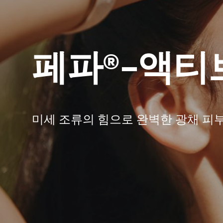
페파®-액티브
미세 조류의 힘으로 완벽한 광채 피