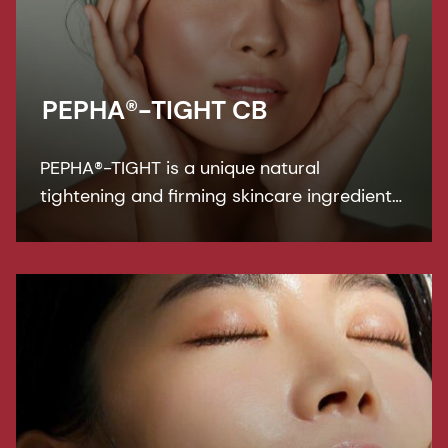
PEPHA®-TIGHT CB
PEPHA®-TIGHT is a unique natural
tightening and firming skincare ingredient
which delivers both a fast, instant
tightening experience, and a superior long-
term skin firming effect.