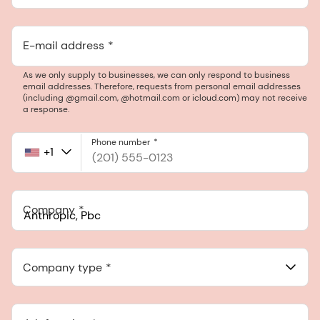
E-mail address
As we only supply to businesses, we can only respond to business
email addresses. Therefore, requests from personal email addresses
(including @gmail.com, @hotmail.com or icloud.com) may not receive
a response.
Phone number
+1
United
States
+1
Company
Anthropic, PBC
548 Market St Pmb 90375, San Francisco, California, US
Company type