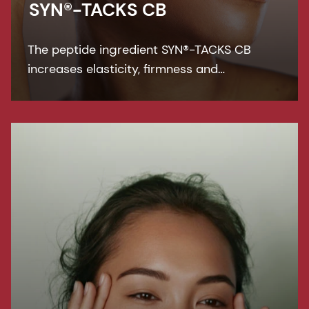
SYN®-TACKS CB
The peptide ingredient SYN®-TACKS CB
increases elasticity, firmness and
suppleness by boosting the function of the
Dermal-Epidermal Junction (DEJ).