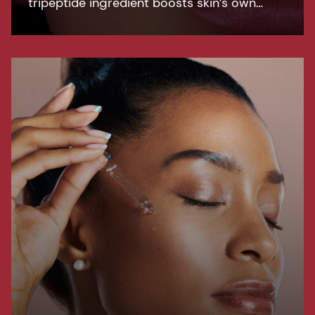
tripeptide ingredient boosts skin’s own
renewal of hyaluronic acid, resulting in a
visible remodeling effect and firmer, more
moisturized skin.