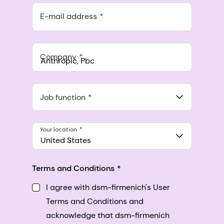
E-mail address
Company
Anthropic, PBC
548 Market St Pmb 90375, San Francisco, California, US
Job function
Your location
United States
Terms and Conditions
I agree with dsm-firmenich's User
Terms and Conditions and
acknowledge that dsm-firmenich