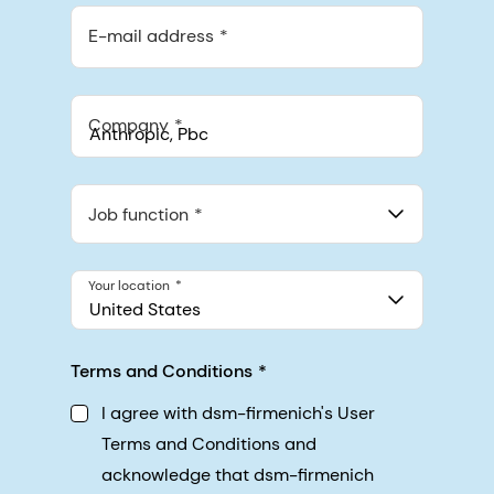
E-mail address
Company
Anthropic, PBC
548 Market St Pmb 90375, San Francisco, California, US
Job function
Your location
United States
Terms and Conditions
I agree with dsm-firmenich's User
Terms and Conditions and
acknowledge that dsm-firmenich