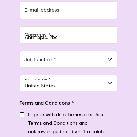
E-mail address
Company
Anthropic, PBC
548 Market St Pmb 90375, San Francisco, California, US
Job function
Your location
United States
Terms and Conditions
I agree with dsm-firmenich's User
Terms and Conditions and
acknowledge that dsm-firmenich