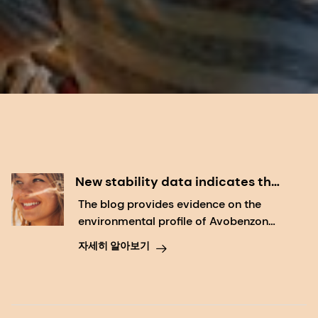
New stability data indicates the
true fate of PARSOL® 1789 in the
The blog provides evidence on the
environment
environmental profile of Avobenzone
and shows UV filter as a sustainable
자세히 알아보기
UV filter.