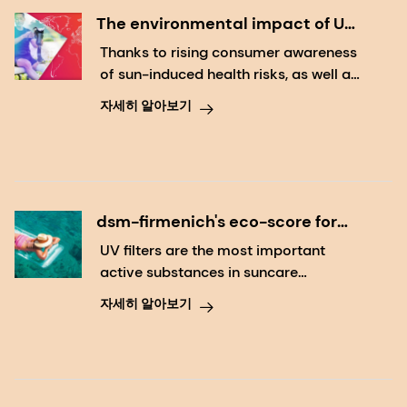
The environmental impact of UV
filters
Thanks to rising consumer awareness
of sun-induced health risks, as well as
efforts from authorities and the
자세히 알아보기
industry to develop and promote
efficient sun protection, the use of sun
protection products is expanding.
dsm-firmenich's eco-score for
consumer awareness of
UV filters are the most important
environmentally friendly
active substances in suncare
sunscreens
products – protecting users against
자세히 알아보기
the harmful impacts of UV radiation
such as sunburn and skin cancer.