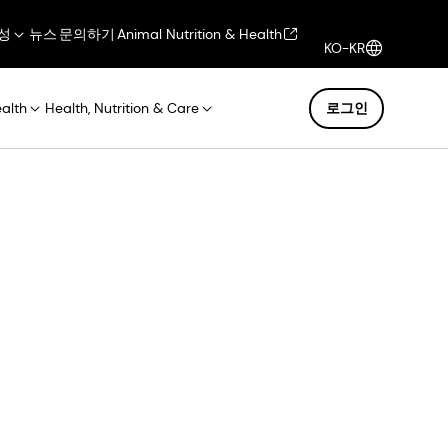
성
뉴스
문의하기
Animal Nutrition & Health
KO-KR
ealth
Health, Nutrition & Care
로그인