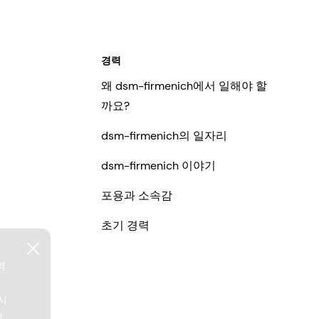
경력
왜 dsm-firmenich에서 일해야 할
까요?
dsm-firmenich의 일자리
dsm-firmenich 이야기
포용과 소속감
초기 경력
역
본
시
에