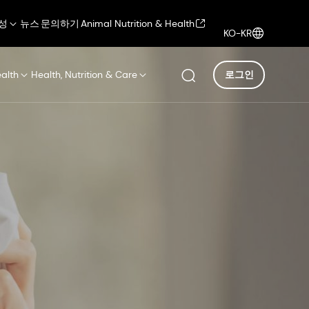
성
뉴스
문의하기
Animal Nutrition & Health
KO-KR
ealth
Health, Nutrition & Care
로그인