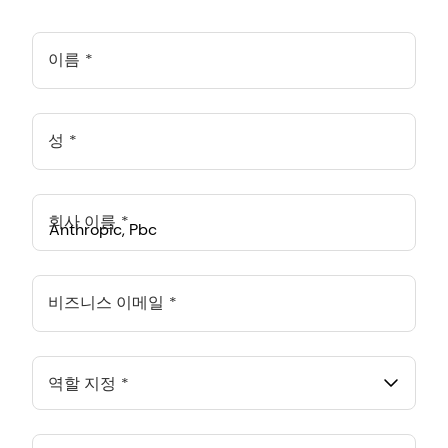
이름
성
회사 이름
Anthropic, PBC
548 Market St Pmb 90375, San Francisco, California, US
비즈니스 이메일
ANTHROPIC PBC SPAIN SL.
Calle Goya 20, 5 Iz, Madrid, Madrid, ES
역할 지정
ANTHROPIC PBC ASIA PACIFIC PTE. LTD.
133 Devonshire Road, Singapore, SG